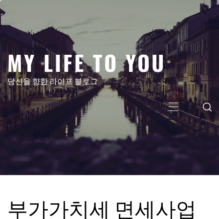
콘
텐
츠
로
MY LIFE TO YOU
건
너
뛰
당신을 향한 라이프 블로그
기
주
메
뉴
부가가치세 면세사업