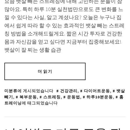
요즘 뱃살 빼는 스트레칭에 대해 고민하는 분들이 참
많아요. 특히 하루 10분 실천법만으로도 큰 변화를 느
낄 수 있다는 사실, 알고 계셨나요? 오늘은 누구나 집
에서 쉽게 따라 할 수 있는 효과적인 뱃살 빼는 스트레
칭 방법을 소개해드릴게요. 짧은 시간 투자로 건강한
몸과 자신감을 얻고 싶다면 지금부터 집중해보세요!
뱃살이 잘 찌는 생활 습관
더 읽기
미분류
에 게시되었습니다
건강관리
,
다이어트운동
,
뱃살
빼기
,
복부운동
,
스트레칭
,
운동법
,
하루10분운동
,
홈
트레이닝
에 태그되었습니다