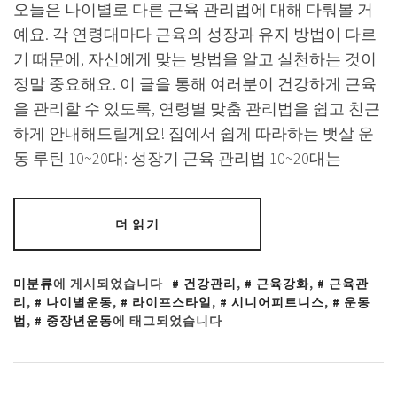
오늘은 나이별로 다른 근육 관리법에 대해 다뤄볼 거
예요. 각 연령대마다 근육의 성장과 유지 방법이 다르
기 때문에, 자신에게 맞는 방법을 알고 실천하는 것이
정말 중요해요. 이 글을 통해 여러분이 건강하게 근육
을 관리할 수 있도록, 연령별 맞춤 관리법을 쉽고 친근
하게 안내해드릴게요! 집에서 쉽게 따라하는 뱃살 운
동 루틴 10~20대: 성장기 근육 관리법 10~20대는
더 읽기
미분류
에 게시되었습니다
건강관리
,
근육강화
,
근육관
리
,
나이별운동
,
라이프스타일
,
시니어피트니스
,
운동
법
,
중장년운동
에 태그되었습니다