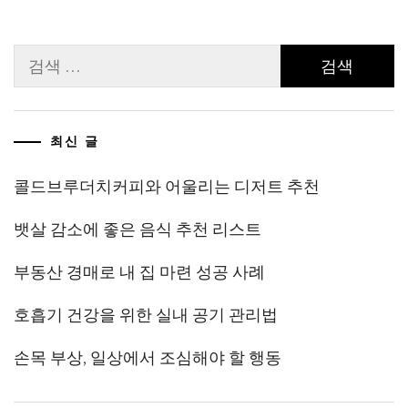
이
검
지
색:
매
김
최신 글
콜드브루더치커피와 어울리는 디저트 추천
뱃살 감소에 좋은 음식 추천 리스트
부동산 경매로 내 집 마련 성공 사례
호흡기 건강을 위한 실내 공기 관리법
손목 부상, 일상에서 조심해야 할 행동