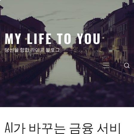
콘
텐
츠
로
MY LIFE TO YOU
건
너
뛰
당신을 향한 라이프 블로그
기
주
메
뉴
AI가 바꾸는 금융 서비