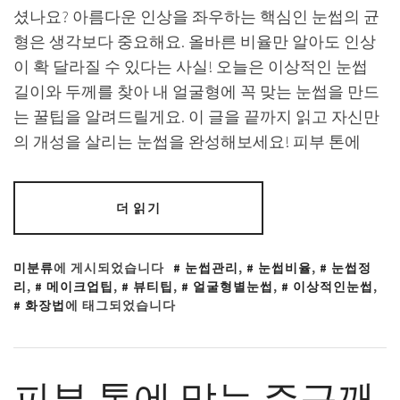
셨나요? 아름다운 인상을 좌우하는 핵심인 눈썹의 균
형은 생각보다 중요해요. 올바른 비율만 알아도 인상
이 확 달라질 수 있다는 사실! 오늘은 이상적인 눈썹
길이와 두께를 찾아 내 얼굴형에 꼭 맞는 눈썹을 만드
는 꿀팁을 알려드릴게요. 이 글을 끝까지 읽고 자신만
의 개성을 살리는 눈썹을 완성해보세요! 피부 톤에
더 읽기
미분류
에 게시되었습니다
눈썹관리
,
눈썹비율
,
눈썹정
리
,
메이크업팁
,
뷰티팁
,
얼굴형별눈썹
,
이상적인눈썹
,
화장법
에 태그되었습니다
피부 톤에 맞는 주근깨