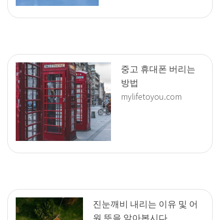
중고 휴대폰 버리는
방법
mylifetoyou.com
진눈깨비 내리는 이유 및 어
원 뜻을 알아봅시다