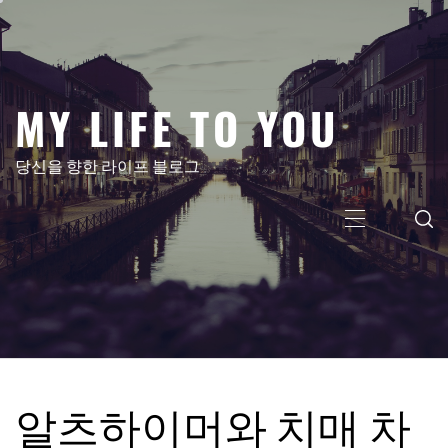
콘
텐
츠
로
MY LIFE TO YOU
건
너
뛰
당신을 향한 라이프 블로그
기
주
메
뉴
알츠하이머와 치매 차