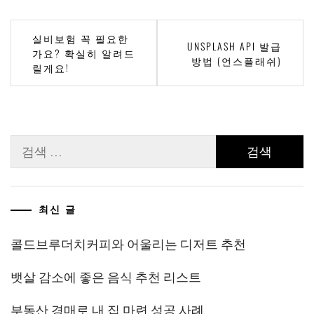
글
실비보험 꼭 필요한
UNSPLASH API 발급
가요? 확실히 알려드
탐
방법 (언스플래쉬)
릴게요!
색
검
색:
최신 글
콜드브루더치커피와 어울리는 디저트 추천
뱃살 감소에 좋은 음식 추천 리스트
부동산 경매로 내 집 마련 성공 사례