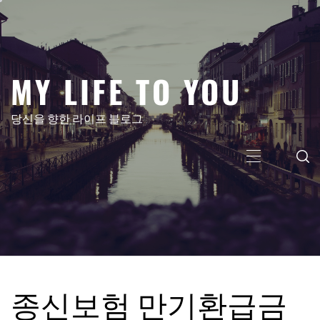
콘
텐
츠
로
MY LIFE TO YOU
건
너
뛰
당신을 향한 라이프 블로그
기
주
메
뉴
종신보험 만기환급금