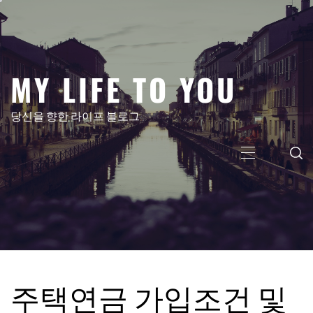
콘
텐
츠
로
MY LIFE TO YOU
건
너
뛰
당신을 향한 라이프 블로그
기
주
메
뉴
주택연금 가입조건 및