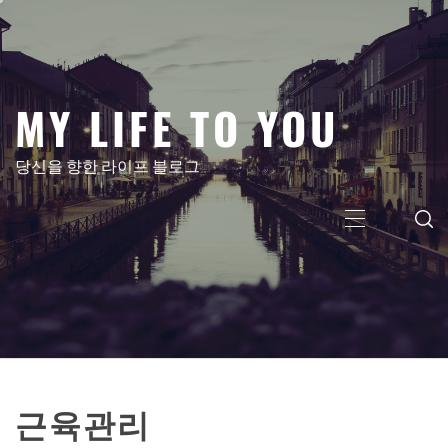
콘
텐
츠
로
MY LIFE TO YOU
건
너
뛰
당신을 향한 라이프 블로그
기
주
메
뉴
근육관리