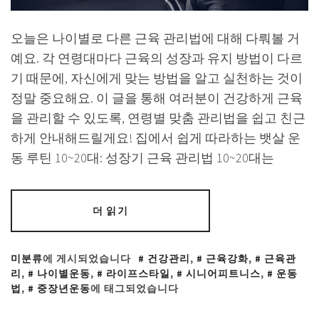
오늘은 나이별로 다른 근육 관리법에 대해 다뤄볼 거
예요. 각 연령대마다 근육의 성장과 유지 방법이 다르
기 때문에, 자신에게 맞는 방법을 알고 실천하는 것이
정말 중요해요. 이 글을 통해 여러분이 건강하게 근육
을 관리할 수 있도록, 연령별 맞춤 관리법을 쉽고 친근
하게 안내해드릴게요! 집에서 쉽게 따라하는 뱃살 운
동 루틴 10~20대: 성장기 근육 관리법 10~20대는
더 읽기
미분류
에 게시되었습니다
건강관리
,
근육강화
,
근육관
리
,
나이별운동
,
라이프스타일
,
시니어피트니스
,
운동
법
,
중장년운동
에 태그되었습니다