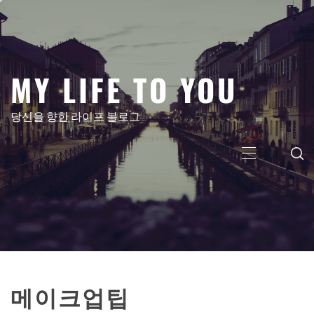
콘
텐
츠
로
MY LIFE TO YOU
건
너
뛰
당신을 향한 라이프 블로그
기
주
메
뉴
메이크업팁