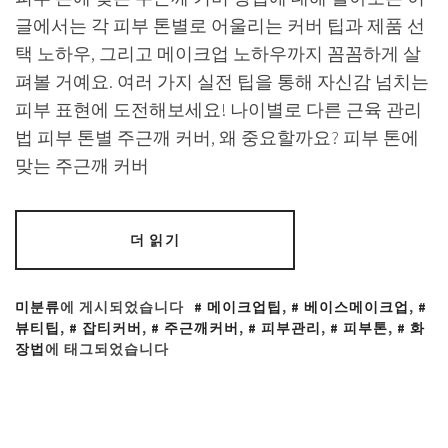
글에서는 각 피부 톤별로 어울리는 커버 팁과 제품 선
택 노하우, 그리고 메이크업 노하우까지 꼼꼼하게 살
펴볼 거예요. 여러 가지 실전 팁을 통해 자신감 넘치는
피부 표현에 도전해보세요! 나이별로 다른 근육 관리
법 피부 톤별 주근깨 커버, 왜 중요할까요? 피부 톤에
맞는 주근깨 커버
더 읽기
미분류
에 게시되었습니다
메이크업팁
,
베이스메이크업
,
뷰티팁
,
잡티커버
,
주근깨커버
,
피부관리
,
피부톤
,
화
장법
에 태그되었습니다