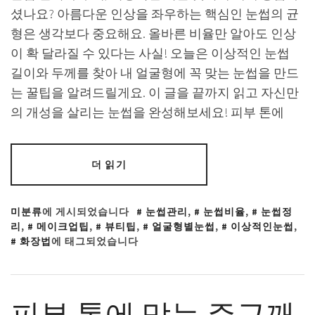
셨나요? 아름다운 인상을 좌우하는 핵심인 눈썹의 균
형은 생각보다 중요해요. 올바른 비율만 알아도 인상
이 확 달라질 수 있다는 사실! 오늘은 이상적인 눈썹
길이와 두께를 찾아 내 얼굴형에 꼭 맞는 눈썹을 만드
는 꿀팁을 알려드릴게요. 이 글을 끝까지 읽고 자신만
의 개성을 살리는 눈썹을 완성해보세요! 피부 톤에
더 읽기
미분류
에 게시되었습니다
눈썹관리
,
눈썹비율
,
눈썹정
리
,
메이크업팁
,
뷰티팁
,
얼굴형별눈썹
,
이상적인눈썹
,
화장법
에 태그되었습니다
피부 톤에 맞는 주근깨