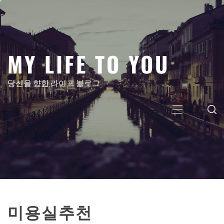
콘
텐
츠
로
MY LIFE TO YOU
건
너
뛰
당신을 향한 라이프 블로그
기
주
메
뉴
미용실추천