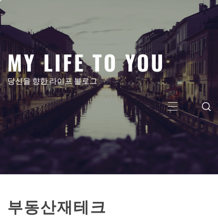
콘
텐
츠
로
MY LIFE TO YOU
건
너
뛰
당신을 향한 라이프 블로그
기
주
메
뉴
부동산재테크