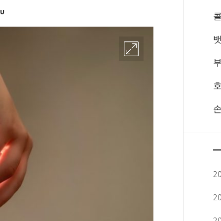
OU
뱃
부
호
손
2
2
2