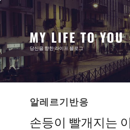
콘
텐
츠
로
MY LIFE TO YOU
건
너
뛰
당신을 향한 라이프 블로그
기
알레르기반응
손등이 빨개지는 