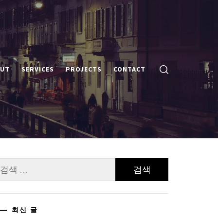
UT
SERVICES
PROJECTS
CONTACT
검
:
최신 글