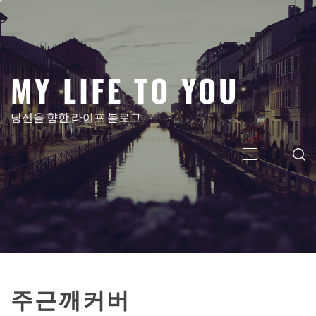
콘
텐
츠
로
MY LIFE TO YOU
건
너
뛰
당신을 향한 라이프 블로그
기
주
메
뉴
주근깨커버