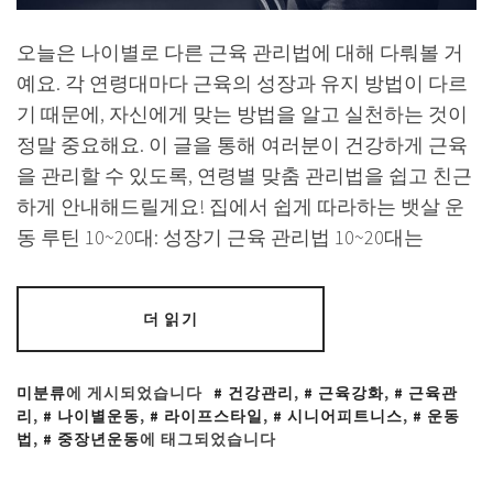
오늘은 나이별로 다른 근육 관리법에 대해 다뤄볼 거
예요. 각 연령대마다 근육의 성장과 유지 방법이 다르
기 때문에, 자신에게 맞는 방법을 알고 실천하는 것이
정말 중요해요. 이 글을 통해 여러분이 건강하게 근육
을 관리할 수 있도록, 연령별 맞춤 관리법을 쉽고 친근
하게 안내해드릴게요! 집에서 쉽게 따라하는 뱃살 운
동 루틴 10~20대: 성장기 근육 관리법 10~20대는
더 읽기
미분류
에 게시되었습니다
건강관리
,
근육강화
,
근육관
리
,
나이별운동
,
라이프스타일
,
시니어피트니스
,
운동
법
,
중장년운동
에 태그되었습니다