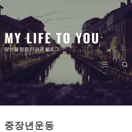
콘
텐
츠
로
MY LIFE TO YOU
건
너
뛰
당신을 향한 라이프 블로그
기
주
메
뉴
중장년운동