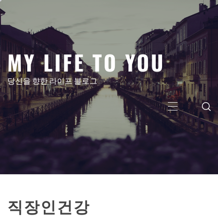
콘
텐
츠
로
MY LIFE TO YOU
건
너
뛰
당신을 향한 라이프 블로그
기
주
메
뉴
직장인건강