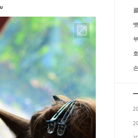
OU
뱃
부
호
손
2
2
2