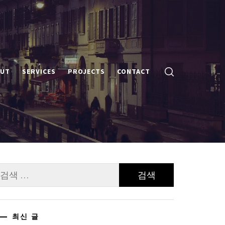
UT
SERVICES
PROJECTS
CONTACT
검
:
최신 글