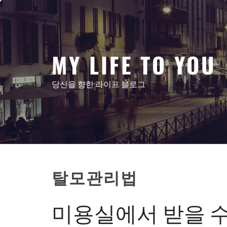
콘
텐
츠
로
MY LIFE TO YOU
건
너
뛰
당신을 향한 라이프 블로그
기
탈모관리법
미용실에서 받을 수