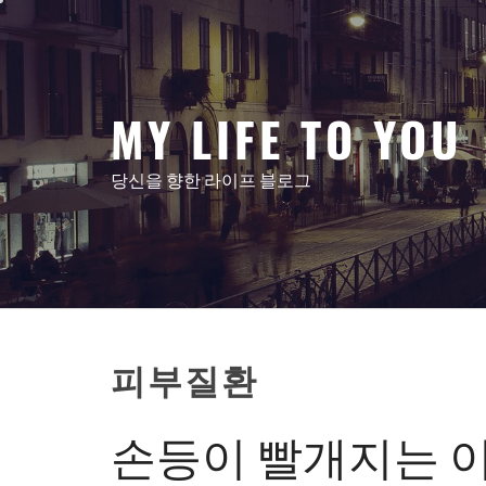
콘
텐
츠
로
MY LIFE TO YOU
건
너
뛰
당신을 향한 라이프 블로그
기
피부질환
손등이 빨개지는 