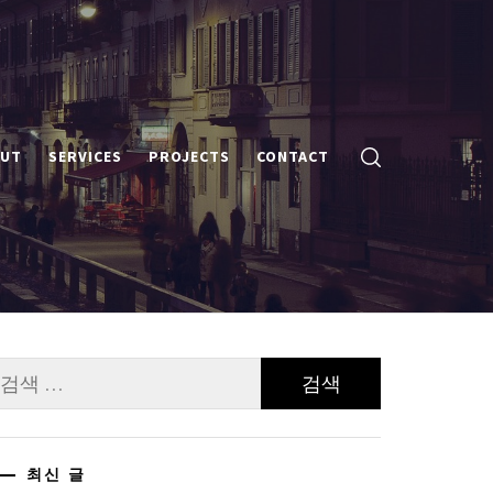
UT
SERVICES
PROJECTS
CONTACT
검
:
최신 글