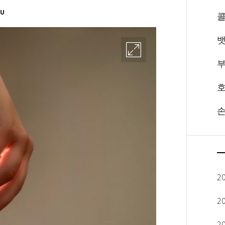
OU
뱃
부
호
손
2
2
2