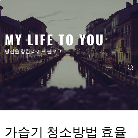
콘
텐
츠
로
MY LIFE TO YOU
건
너
뛰
당신을 향한 라이프 블로그
기
주
메
뉴
가습기 청소방법 효율