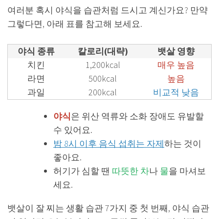
여러분 혹시 야식을 습관처럼 드시고 계신가요? 만약
그렇다면, 아래 표를 참고해 보세요.
야식 종류
칼로리(대략)
뱃살 영향
치킨
1,200kcal
매우 높음
라면
500kcal
높음
과일
200kcal
비교적 낮음
야식
은 위산 역류와 소화 장애도 유발할
수 있어요.
밤 8시 이후 음식 섭취는 자제
하는 것이
좋아요.
허기가 심할 땐
따뜻한 차
나
물
을 마셔보
세요.
뱃살이 잘 찌는 생활 습관 7가지 중 첫 번째, 야식 습관