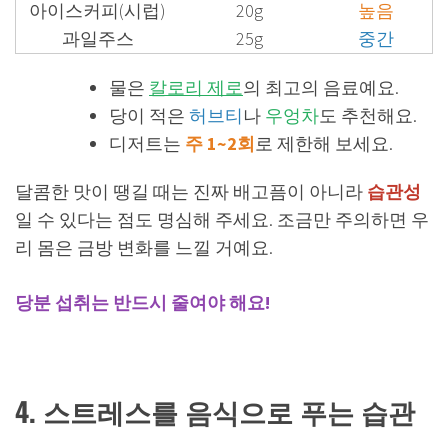
아이스커피(시럽)
20g
높음
과일주스
25g
중간
물은
칼로리 제로
의 최고의 음료예요.
당이 적은
허브티
나
우엉차
도 추천해요.
디저트는
주 1~2회
로 제한해 보세요.
달콤한 맛이 땡길 때는 진짜 배고픔이 아니라
습관성
일 수 있다는 점도 명심해 주세요. 조금만 주의하면 우
리 몸은 금방 변화를 느낄 거예요.
당분 섭취는 반드시 줄여야 해요!
4. 스트레스를 음식으로 푸는 습관