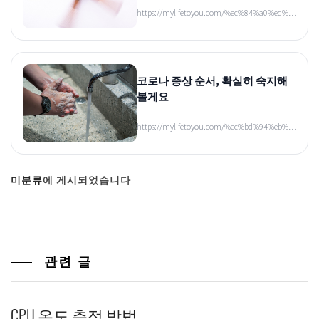
https://mylifetoyou.com/%ec%84%a0%ed%…
코로나 증상 순서, 확실히 숙지해
볼게요
https://mylifetoyou.com/%ec%bd%94%eb%…
미분류
에 게시되었습니다
관련 글
CPU 온도 측정 방법