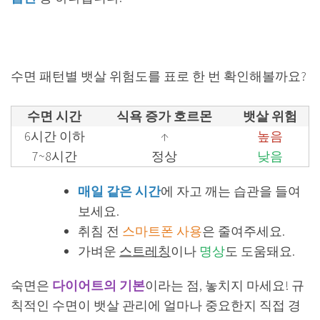
수면 패턴별 뱃살 위험도를 표로 한 번 확인해볼까요?
수면 시간
식욕 증가 호르몬
뱃살 위험
6시간 이하
↑
높음
7~8시간
정상
낮음
매일 같은 시간
에 자고 깨는 습관을 들여
보세요.
취침 전
스마트폰 사용
은 줄여주세요.
가벼운
스트레칭
이나
명상
도 도움돼요.
숙면은
다이어트의 기본
이라는 점, 놓치지 마세요! 규
칙적인 수면이 뱃살 관리에 얼마나 중요한지 직접 경