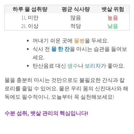
하루 물 섭취량
평균 식사량
뱃살 위험
1L 미만
많음
높음
2L 이상
적당
낮음
꺼내기 쉬운 곳에
물병
을 두세요.
식사 전
물 한 잔
을 마시는 습관을 들여보
세요.
탄산음료 대신
생수
나
보리차
가 좋아요.
물을 충분히 마시는 것만으로도 불필요한 간식과 칼
로리를 줄일 수 있어요. 물은 우리 몸의 신진대사와 해
독에도 필수적이니, 오늘부터 꼭 실천해보세요!
수분 섭취, 뱃살 관리의 핵심입니다!