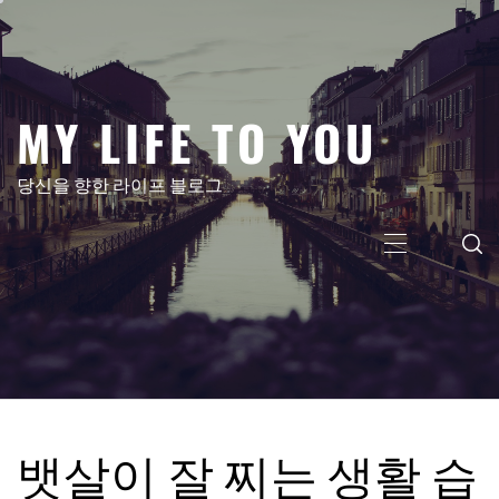
콘
텐
츠
로
MY LIFE TO YOU
건
너
뛰
당신을 향한 라이프 블로그
기
주
메
뉴
뱃살이 잘 찌는 생활 습