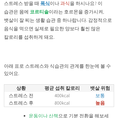
스트레스 받을 때
폭식
이나
과식
을 하시나요? 이
습관은 몸에
코르티솔
이라는 호르몬을 증가시켜,
뱃살이 잘 찌는 생활 습관 중 하나랍니다. 감정적으로
음식을 먹으면 실제로 필요한 양보다 훨씬 많은
칼로리를 섭취하게 돼요.
아래 표로 스트레스와 식습관의 관계를 한눈에 볼 수
있어요.
상황
평균 섭취 칼로리
뱃살 위험
스트레스 전
400kcal
보통
스트레스 후
800kcal
높음
운동이나 산책
으로 기분 전환을 해보세