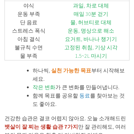
야식
과일, 차로 대체
운동 부족
매일 30분 걷기
단 음료
물, 허브티로 대체
스트레스 폭식
운동, 명상으로 해소
아침 결식
요거트, 바나나 챙기기
불규칙 수면
고정된 취침, 기상 시각
물 부족
1.5~2L 마시기
하나씩,
실천 가능한 목표
부터 시작해보
세요.
작은 변화
가 큰 변화를 만들어냅니다.
함께 목표를 공유할
동료
를 찾아보는 것
도 좋아요.
건강한 습관은 결코 어렵지 않아요. 오늘 소개해드린
뱃살이 잘 찌는 생활 습관 7가지
만 잘 관리해도, 여러