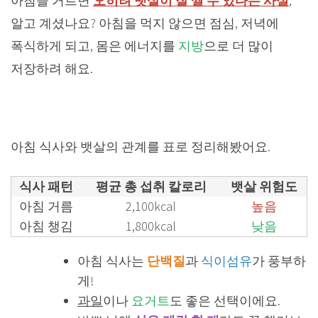
아침을 거르면
오히려 뱃살이 잘 찔 수 있다는 사실
,
알고 계셨나요? 아침을 먹지 않으면 점심, 저녁에
폭식하게 되고, 몸은 에너지를
지방
으로 더 많이
저장하려 해요.
아침 식사와 뱃살의 관계를 표로 정리해봤어요.
식사 패턴
평균 총 섭취 칼로리
뱃살 위험도
아침 거름
2,100kcal
높음
아침 챙김
1,800kcal
낮음
아침 식사는
단백질
과
식이섬유
가 풍부하
게!
과일
이나
요거트
도 좋은 선택이에요.