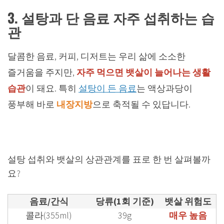
3. 설탕과 단 음료 자주 섭취하는 습
관
달콤한 음료, 커피, 디저트는 우리 삶에 소소한
즐거움을 주지만,
자주 먹으면 뱃살이 늘어나는 생활
습관
이 돼요. 특히
설탕이 든 음료
는 액상과당이
풍부해 바로
내장지방
으로 축적될 수 있답니다.
설탕 섭취와 뱃살의 상관관계를 표로 한 번 살펴볼까
요?
음료/간식
당류(1회 기준)
뱃살 위험도
콜라(355ml)
39g
매우 높음