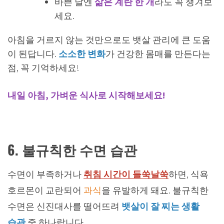
바쁜 날엔
삶은 계란 한 개
라도 꼭 챙겨보
세요.
아침을 거르지 않는 것만으로도 뱃살 관리에 큰 도움
이 된답니다.
소소한 변화
가 건강한 몸매를 만든다는
점, 꼭 기억하세요!
내일 아침, 가벼운 식사로 시작해보세요!
6. 불규칙한 수면 습관
수면이 부족하거나
취침 시간이 들쑥날쑥
하면, 식욕
호르몬이 교란되어
과식
을 유발하게 돼요. 불규칙한
수면은 신진대사를 떨어뜨려
뱃살이 잘 찌는 생활
습관
중 하나랍니다.