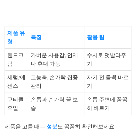
제품 유
특징
활용 팁
형
핸드크
가벼운 사용감, 언제
수시로 덧발라주
림
나 휴대 가능
기
세럼/에
고농축, 손가락 집중
자기 전 듬뿍 바르
센스
관리
기
큐티클
손톱과 손가락 끝 보
손톱 주변에 꼼꼼
오일
습
히 바르기
제품을 고를 때는
성분
도 꼼꼼히 확인해보세요.