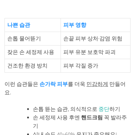
나쁜 습관
피부 영향
손톱 물어뜯기
손끝 피부 상처·감염 위험
잦은 손 세정제 사용
피부 유분 보호막 파괴
건조한 환경 방치
피부 각질 증가
이런 습관들은
손가락 피부
를 더욱
민감하게
만들어
요.
손톱 뜯는 습관, 의식적으로
중단
하기
손 세정제 사용 후엔
핸드크림
꼭 발라주
기
실내 습도 40~60% 유지가 중요해요!