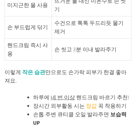
뜨거운 물 대신 미온수로 손 씻
미지근한 물 사용
기
수건으로 톡톡 두드리듯 물기
손 부드럽게 닦기
제거
핸드크림 즉시 사
손 씻고 3분 이내 발라주기
용
이렇게
작은 습관
만으로도 손가락 피부가 한결 좋아
져요.
하루에
네 번 이상
핸드크림 바르기 추천!
장시간 외부활동 시는
장갑
꼭 착용하기
손톱 주변 큐티클 오일 발라주면
보습력
UP