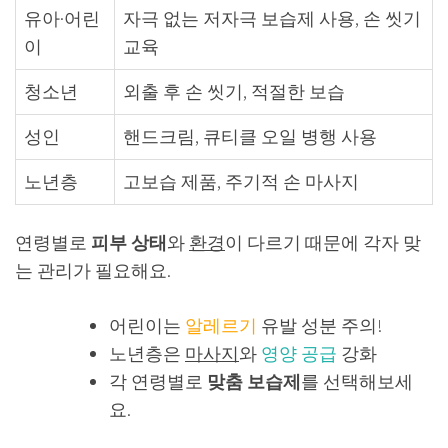
유아·어린
자극 없는 저자극 보습제 사용, 손 씻기
이
교육
청소년
외출 후 손 씻기, 적절한 보습
성인
핸드크림, 큐티클 오일 병행 사용
노년층
고보습 제품, 주기적 손 마사지
연령별로
피부 상태
와
환경
이 다르기 때문에 각자 맞
는 관리가 필요해요.
어린이는
알레르기
유발 성분 주의!
노년층은
마사지
와
영양 공급
강화
각 연령별로
맞춤 보습제
를 선택해보세
요.