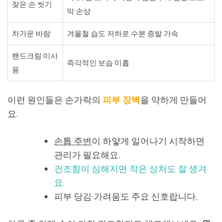
잦은 손 씻기
막 손상
차가운 바람
겨울철 습도 저하로 수분 증발 가속
핸드크림 미사
즉각적인 보습 미흡
용
이런 원인들은 손가락의
피부 장벽
을 약하게 만들어
요.
손톱 주변
이 하얗게 일어나기 시작하면
관리가 필요해요.
건조함이 심해지면 작은 상처도 잘 생겨
요.
피부 당김·가려움도 주요 신호랍니다.