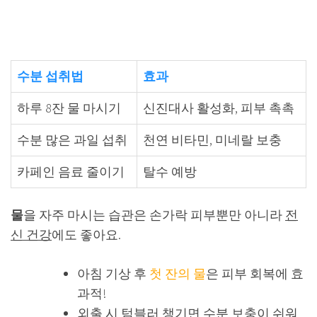
수분 섭취법
효과
하루 8잔 물 마시기
신진대사 활성화, 피부 촉촉
수분 많은 과일 섭취
천연 비타민, 미네랄 보충
카페인 음료 줄이기
탈수 예방
물
을 자주 마시는 습관은 손가락 피부뿐만 아니라
전
신 건강
에도 좋아요.
아침 기상 후
첫 잔의 물
은 피부 회복에 효
과적!
외출 시
텀블러
챙기면 수분 보충이 쉬워