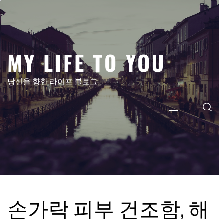
콘
텐
츠
로
MY LIFE TO YOU
건
너
뛰
당신을 향한 라이프 블로그
기
주
메
뉴
손가락 피부 건조함, 해