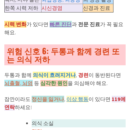
한쪽 시력 저하
시신경염
신경과 진료
시력 변화
가 있다면
빠른 진단
과
전문 진료
가 꼭 필요
해요.
위험 신호 6: 두통과 함께 경련 또
는 의식 저하
두통과 함께
의식이 흐려지거나
,
경련
이 동반된다면
뇌출혈, 뇌염
등
심각한 원인
을 의심해야 해요.
잠깐이라도
정신을 잃거나
,
이상 행동
이 있다면
119에
연락
하세요!
의식 소실