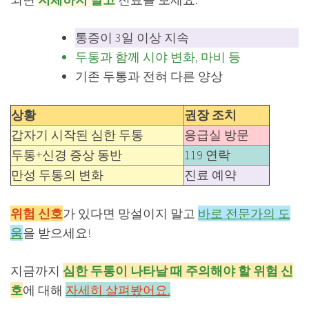
통증이 3일 이상 지속
두통과 함께 시야 변화, 마비 등
기존 두통과 전혀 다른 양상
상황
권장 조치
갑자기 시작된 심한 두통
응급실 방문
두통+신경 증상 동반
119 연락
만성 두통의 변화
진료 예약
위험 신호
가 있다면 망설이지 말고
바로 전문가의 도
움
을 받으세요!
지금까지
심한 두통이 나타날 때 주의해야 할 위험 신
호
에 대해
자세히 살펴봤어요.