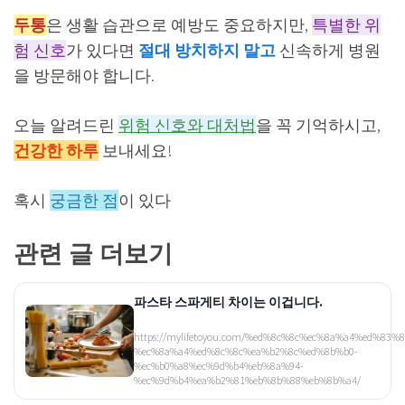
두통
은 생활 습관으로 예방도 중요하지만,
특별한 위
험 신호
가 있다면
절대 방치하지 말고
신속하게 병원
을 방문해야 합니다.
오늘 알려드린
위험 신호와 대처법
을 꼭 기억하시고,
건강한 하루
보내세요!
혹시
궁금한 점
이 있다
관련 글 더보기
파스타 스파게티 차이는 이겁니다.
https://mylifetoyou.com/%ed%8c%8c%ec%8a%a4%ed%83%8
%ec%8a%a4%ed%8c%8c%ea%b2%8c%ed%8b%b0-
%ec%b0%a8%ec%9d%b4%eb%8a%94-
%ec%9d%b4%ea%b2%81%eb%8b%88%eb%8b%a4/