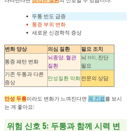
나타난다면
심각한 질환
의 신호일 수 있습니다.
두통 빈도 급증
통증 부위 변화
새로운 신경학적 증상
변화 양상
의심 질환
필요 조치
뇌종양, 혈관
뇌 MRI, 진단
통증 패턴 변화
질환
필요
기존 두통과 다른
만성질환 악화
전문의 상담
증상
만성 두통
이라도 변화가 느껴진다면
꼭 진료
를 보시
는 게 좋아요!
위험 신호 5: 두통과 함께 시력 변