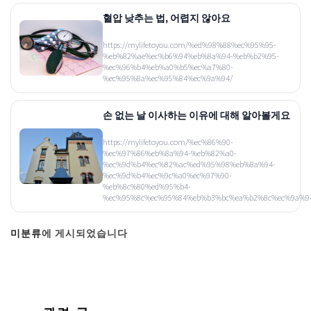
혈압 낮추는 법, 어렵지 않아요
https://mylifetoyou.com/%ed%98%88%ec%95%95-
%eb%82%ae%ec%b6%94%eb%8a%94-%eb%b2%95-
%ec%96%b4%eb%a0%b5%ec%a7%80-
%ec%95%8a%ec%95%84%ec%9a%94/
손 없는 날 이사하는 이유에 대해 알아볼게요
https://mylifetoyou.com/%ec%86%90-
%ec%97%86%eb%8a%94-%eb%82%a0-
%ec%9d%b4%ec%82%ac%ed%95%98%eb%8a%94-
%ec%9d%b4%ec%9c%a0%ec%97%90-
%eb%8c%80%ed%95%b4-
%ec%95%8c%ec%95%84%eb%b3%bc%ea%b2%8c%ec%9a%9
미분류
에 게시되었습니다