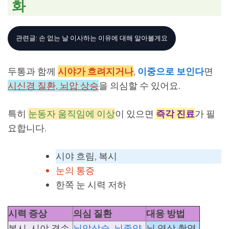
화
관련글: 손 없는 날 이사하는 이유에 대해 알아볼게요
두통과 함께
시야가 흐려지거나
,
이중으로 보인다
면
시신경 질환, 뇌압 상승
을 의심할 수 있어요.
특히
눈동자 움직임에 이상
이 있으면
즉각 진료
가 필
요합니다.
시야 흐림, 복시
눈의 통증
한쪽 눈 시력 저하
시력 증상
의심 질환
대응 방법
복시, 시야 결손
뇌압상승, 뇌종양
뇌 영상 촬영