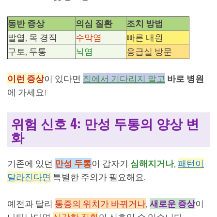
동반 증상
의심 질환
조치 방법
발열, 목 경직
수막염
빠른 내원
구토, 두통
뇌염
응급실 방문
이런 증상
이 있다면
집에서 기다리지 말고
바로 병원
에 가세요!
위험 신호 4: 만성 두통의 양상 변
화
기존에 있던
만성 두통
이 갑자기
심해지거나
,
패턴이
달라진다면
특별한 주의가 필요해요.
예전과 달리
통증의 위치가 바뀌거나
,
새로운 증상
이