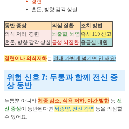
경련
혼돈, 방향 감각 상실
동반 증상
의심 질환
조치 방법
의식 저하, 경련
뇌출혈, 뇌염
즉시 119 신고
혼돈, 방향 감각 상실
급성 뇌질환
응급실 내원
경련이나 의식저하
는
절대 가볍게 넘기면 안 돼요!
위험 신호 7: 두통과 함께 전신 증
상 동반
두통뿐 아니라
체중 감소, 식욕 저하, 야간 발한
등
전
신 증상
이 동반된다면
뇌종양, 전신 감염
등을 의심할
수 있어요.