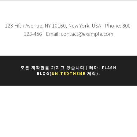
123 Fifth Avenue, NY 10160, New York, USA | Phone: 800-
123-456 | Email: contact@example.com
모든 저작권을 가지고 있습니다
|
테마: FLASH
BLOG(
UNITEDTHEME
제작).