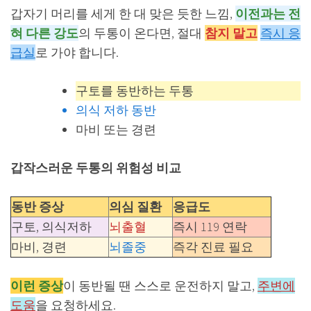
갑자기 머리를 세게 한 대 맞은 듯한 느낌,
이전과는 전
혀 다른 강도
의 두통이 온다면, 절대
참지 말고
즉시 응
급실
로 가야 합니다.
구토를 동반하는 두통
의식 저하 동반
마비 또는 경련
갑작스러운 두통의 위험성 비교
동반 증상
의심 질환
응급도
구토, 의식저하
뇌출혈
즉시 119 연락
마비, 경련
뇌졸중
즉각 진료 필요
이런 증상
이 동반될 땐 스스로 운전하지 말고,
주변에
도움
을 요청하세요.