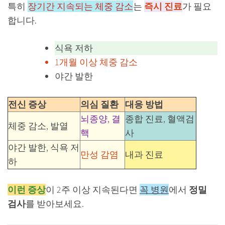
특히
장기간 지속되는 체중 감소
는
즉시 진료
가 필요
합니다.
식욕 저하
1개월 이상 체중 감소
야간 발한
전신 증상
의심 질환
대응 방법
뇌종양, 결
종합 진료, 혈액검
체중 감소, 발열
핵
사
야간 발한, 식욕 저
만성 감염
내과 진료
하
이런 증상
이 2주 이상 지속된다면
꼭 병원
에서
정밀
검사
를 받아보세요.