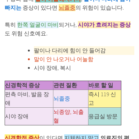
빠지는
증상이 있다면
뇌졸중
의 위험이 있습니다.
특히
한쪽 얼굴이 마비
되거나,
시야가 흐려지는 증상
도 위험 신호예요.
팔이나 다리에 힘이 안 들어감
말이 안 나오거나 어눌함
시야 장애, 복시
신경학적 증상
관련 질환
바로 할 일
편측 마비, 발음 장
즉시 119 신
뇌졸중
애
고
뇌종양, 뇌출
시야 장애
응급실 방문
혈
신경학적 증상
이 있다면
지체하지 말고
의료진의 평