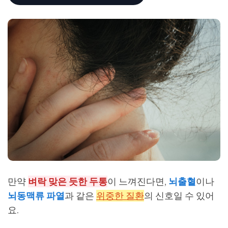
만약
벼락 맞은 듯한 두통
이 느껴진다면,
뇌출혈
이나
뇌동맥류 파열
과 같은
위중한 질환
의 신호일 수 있어
요.