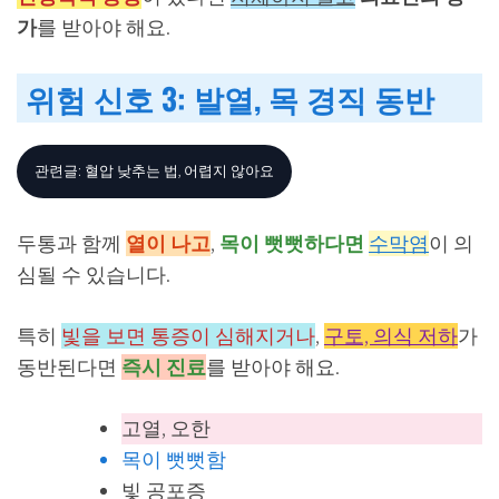
가
를 받아야 해요.
위험 신호 3: 발열, 목 경직 동반
관련글: 혈압 낮추는 법, 어렵지 않아요
두통과 함께
열이 나고
,
목이 뻣뻣하다면
수막염
이 의
심될 수 있습니다.
특히
빛을 보면 통증이 심해지거나
,
구토, 의식 저하
가
동반된다면
즉시 진료
를 받아야 해요.
고열, 오한
목이 뻣뻣함
빛 공포증