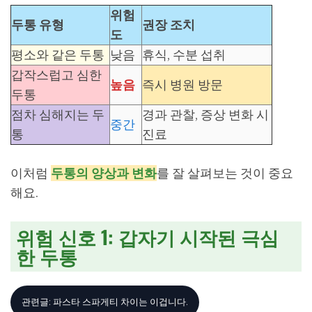
위험
두통 유형
권장 조치
도
평소와 같은 두통
낮음
휴식, 수분 섭취
갑작스럽고 심한
높음
즉시 병원 방문
두통
점차 심해지는 두
경과 관찰, 증상 변화 시
중간
통
진료
이처럼
두통의 양상과 변화
를 잘 살펴보는 것이 중요
해요.
위험 신호 1: 갑자기 시작된 극심
한 두통
관련글: 파스타 스파게티 차이는 이겁니다.