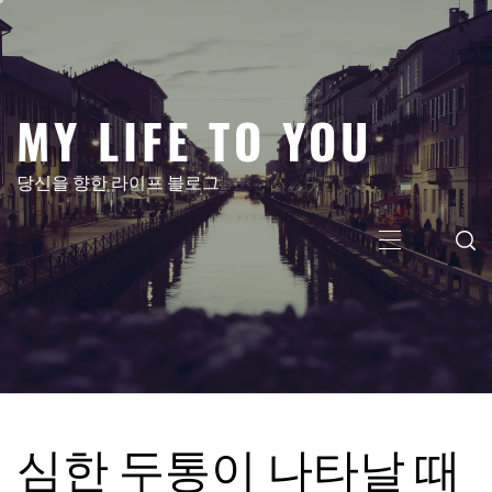
콘
텐
츠
로
MY LIFE TO YOU
건
너
뛰
당신을 향한 라이프 블로그
기
주
메
뉴
심한 두통이 나타날 때