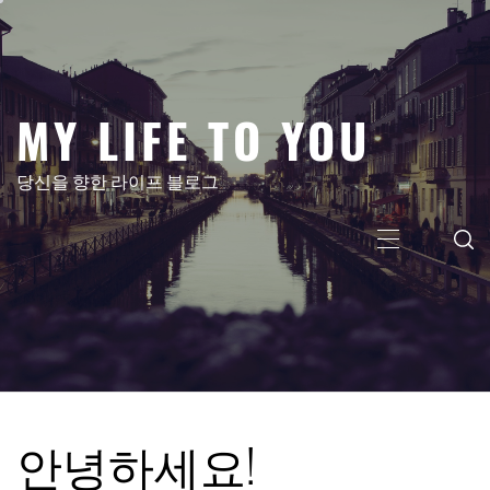
콘
텐
츠
로
MY LIFE TO YOU
건
너
뛰
당신을 향한 라이프 블로그
기
주
메
뉴
안녕하세요!