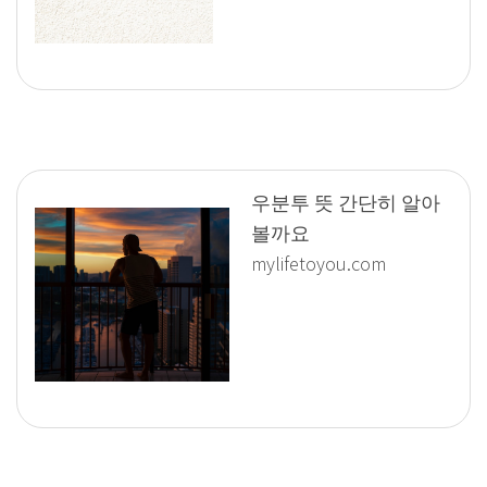
우분투 뜻 간단히 알아
볼까요
mylifetoyou.com