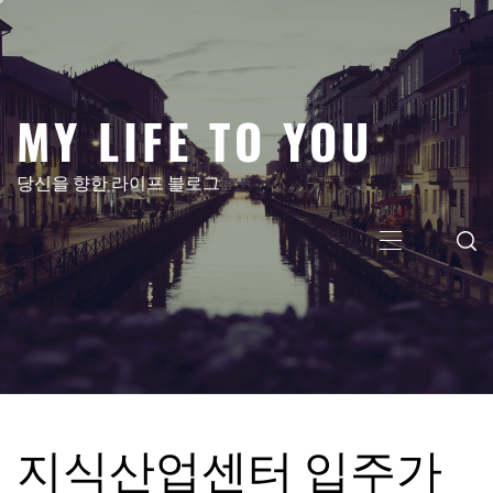
콘
텐
츠
로
MY LIFE TO YOU
건
너
뛰
당신을 향한 라이프 블로그
기
주
메
뉴
지식산업센터 입주가