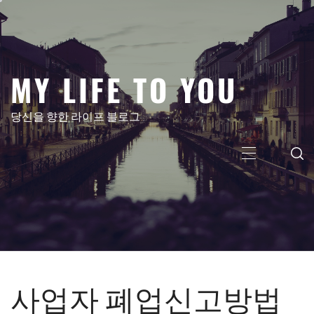
콘
텐
츠
로
MY LIFE TO YOU
건
너
뛰
당신을 향한 라이프 블로그
기
주
메
뉴
사업자 폐업신고방법