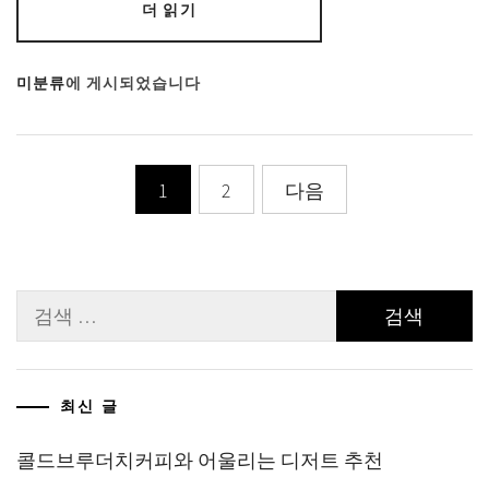
더 읽기
미분류
에 게시되었습니다
글
1
2
다음
페
이
검
지
색:
매
김
최신 글
콜드브루더치커피와 어울리는 디저트 추천