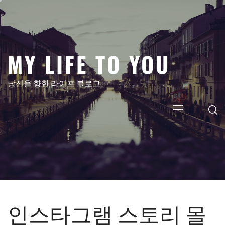
콘
텐
츠
로
MY LIFE TO YOU
건
너
뛰
당신을 향한 라이프 블로그
기
주
메
뉴
인스타그램 스토리 몰