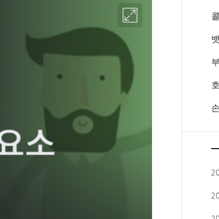
뱃
부
호
손
2
2
2