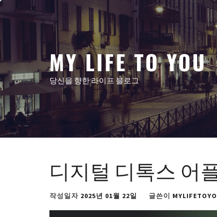
콘
텐
츠
로
MY LIFE TO YOU
건
너
뛰
당신을 향한 라이프 블로그
기
디지털 디톡스 어플
작성일자
2025년 01월 22일
글쓴이
MYLIFETOY