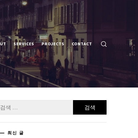
UT
SERVICES
PROJECTS
CONTACT
검
:
최신 글