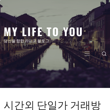
콘
텐
츠
로
MY LIFE TO YOU
건
너
뛰
당신을 향한 라이프 블로그
기
주
메
뉴
시간외 단일가 거래방