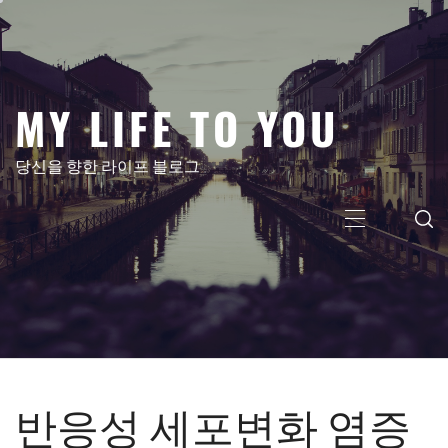
콘
텐
츠
로
MY LIFE TO YOU
건
너
뛰
당신을 향한 라이프 블로그
기
주
메
뉴
반응성 세포변화 염증