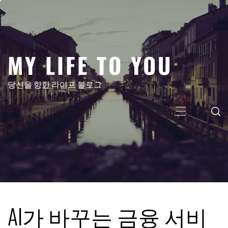
콘
텐
츠
로
MY LIFE TO YOU
건
너
뛰
당신을 향한 라이프 블로그
기
주
메
뉴
AI가 바꾸는 금융 서비