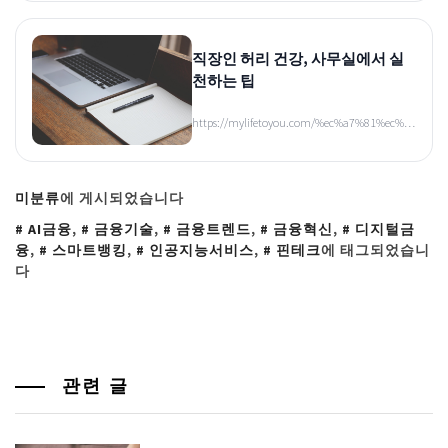
직장인 허리 건강, 사무실에서 실
천하는 팁
https://mylifetoyou.com/%ec%a7%81%ec%…
미분류
에 게시되었습니다
AI금융
,
금융기술
,
금융트렌드
,
금융혁신
,
디지털금
융
,
스마트뱅킹
,
인공지능서비스
,
핀테크
에 태그되었습니
다
관련 글