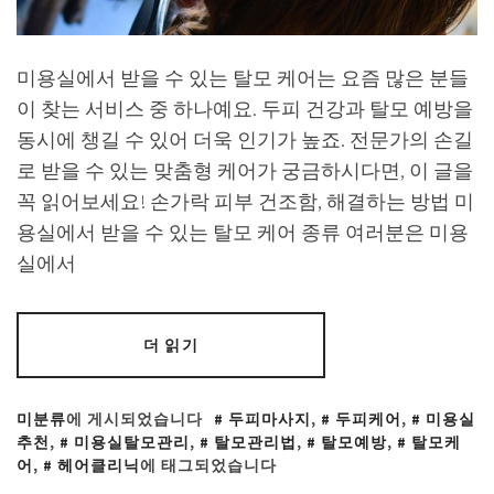
미용실에서 받을 수 있는 탈모 케어는 요즘 많은 분들
이 찾는 서비스 중 하나예요. 두피 건강과 탈모 예방을
동시에 챙길 수 있어 더욱 인기가 높죠. 전문가의 손길
로 받을 수 있는 맞춤형 케어가 궁금하시다면, 이 글을
꼭 읽어보세요! 손가락 피부 건조함, 해결하는 방법 미
용실에서 받을 수 있는 탈모 케어 종류 여러분은 미용
실에서
더 읽기
미분류
에 게시되었습니다
두피마사지
,
두피케어
,
미용실
추천
,
미용실탈모관리
,
탈모관리법
,
탈모예방
,
탈모케
어
,
헤어클리닉
에 태그되었습니다