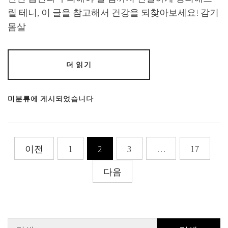
릴 테니, 이 글을 참고해서 건강을 되찾아보세요! 감기
몸살
더 읽기
미분류
에 게시되었습니다
글
이전
1
2
3
…
17
페
다음
이
지
매
검