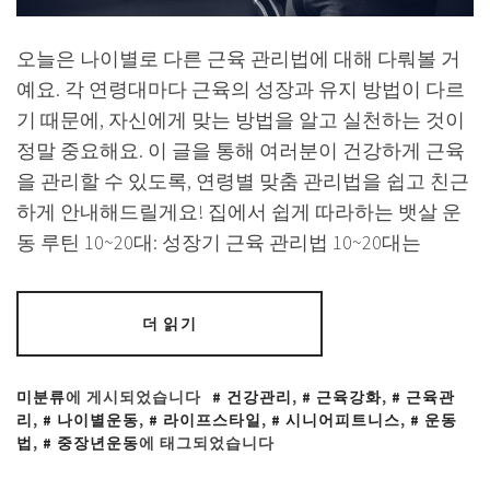
오늘은 나이별로 다른 근육 관리법에 대해 다뤄볼 거
예요. 각 연령대마다 근육의 성장과 유지 방법이 다르
기 때문에, 자신에게 맞는 방법을 알고 실천하는 것이
정말 중요해요. 이 글을 통해 여러분이 건강하게 근육
을 관리할 수 있도록, 연령별 맞춤 관리법을 쉽고 친근
하게 안내해드릴게요! 집에서 쉽게 따라하는 뱃살 운
동 루틴 10~20대: 성장기 근육 관리법 10~20대는
더 읽기
미분류
에 게시되었습니다
건강관리
,
근육강화
,
근육관
리
,
나이별운동
,
라이프스타일
,
시니어피트니스
,
운동
법
,
중장년운동
에 태그되었습니다