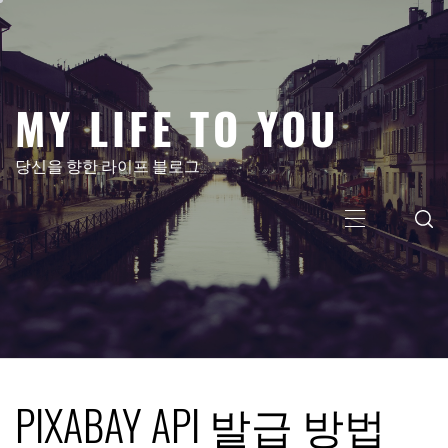
콘
텐
츠
로
MY LIFE TO YOU
건
너
뛰
당신을 향한 라이프 블로그
기
주
메
뉴
PIXABAY API 발급 방법