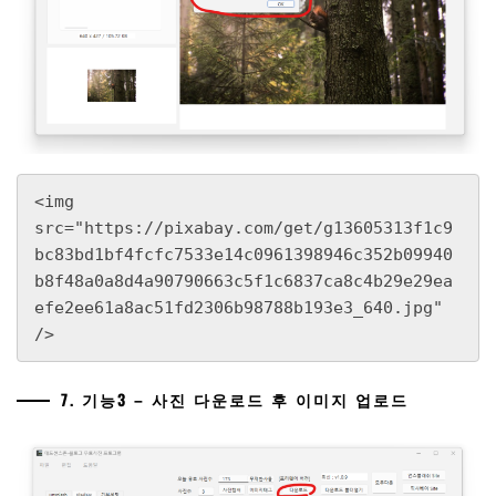
<img 
src="https://pixabay.com/get/g13605313f1c9
bc83bd1bf4fcfc7533e14c0961398946c352b09940
b8f48a0a8d4a90790663c5f1c6837ca8c4b29e29ea
efe2ee61a8ac51fd2306b98788b193e3_640.jpg" 
/>
7. 기능3 – 사진 다운로드 후 이미지 업로드