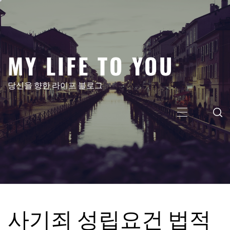
콘
텐
츠
로
MY LIFE TO YOU
건
너
뛰
당신을 향한 라이프 블로그
기
주
메
뉴
사기죄 성립요건 법적