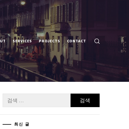
UT
SERVICES
PROJECTS
CONTACT
검
색:
최신 글