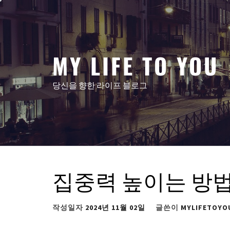
콘
텐
츠
로
MY LIFE TO YOU
건
너
뛰
당신을 향한 라이프 블로그
기
집중력 높이는 방법
작성일자
2024년 11월 02일
글쓴이
MYLIFETOYO