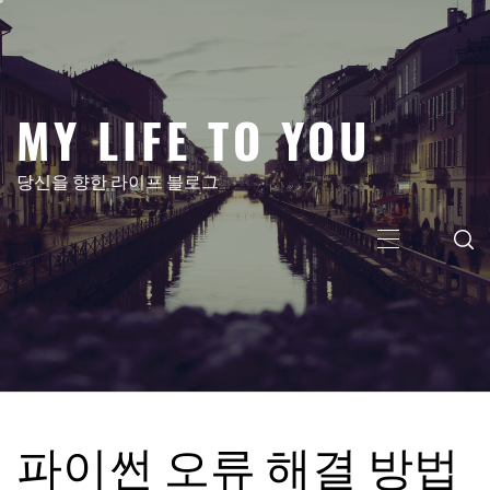
콘
텐
츠
로
MY LIFE TO YOU
건
너
뛰
당신을 향한 라이프 블로그
기
주
메
뉴
파이썬 오류 해결 방법