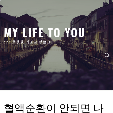
콘
텐
츠
로
MY LIFE TO YOU
건
너
뛰
당신을 향한 라이프 블로그
기
주
메
뉴
혈액순환이 안되면 나